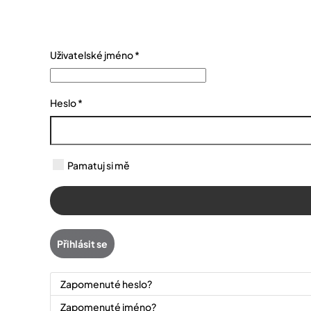
Skip to main content
Uživatelské jméno
*
Heslo
*
Pamatuj si mě
Přihlásit se
Zapomenuté heslo?
Zapomenuté jméno?